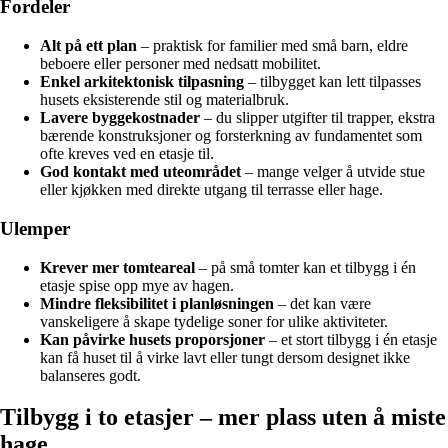
Fordeler
Alt på ett plan
– praktisk for familier med små barn, eldre
beboere eller personer med nedsatt mobilitet.
Enkel arkitektonisk tilpasning
– tilbygget kan lett tilpasses
husets eksisterende stil og materialbruk.
Lavere byggekostnader
– du slipper utgifter til trapper, ekstra
bærende konstruksjoner og forsterkning av fundamentet som
ofte kreves ved en etasje til.
God kontakt med uteområdet
– mange velger å utvide stue
eller kjøkken med direkte utgang til terrasse eller hage.
Ulemper
Krever mer tomteareal
– på små tomter kan et tilbygg i én
etasje spise opp mye av hagen.
Mindre fleksibilitet i planløsningen
– det kan være
vanskeligere å skape tydelige soner for ulike aktiviteter.
Kan påvirke husets proporsjoner
– et stort tilbygg i én etasje
kan få huset til å virke lavt eller tungt dersom designet ikke
balanseres godt.
Tilbygg i to etasjer – mer plass uten å miste
hage