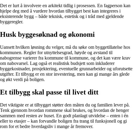
Det er lurt å involvere en arkitekt tidlig i prosessen. En fagperson kan
hjelpe deg med å vurdere hvordan tilbygget best kan integreres i
eksisterende bygg – både teknisk, estetisk og i tråd med gjeldende
byggeregler.
Husk byggesøknad og økonomi
Uansett hvilken løsning du velger, må du søke om byggetillatelse hos
kommunen. Regler for utnyttelsesgrad, høyde og avstand til
nabogrense varierer fra kommune til kommune, og det kan være krav
om nabovarsel. Lag også et realistisk budsjett som inkluderer
byggekostnader, prosjektering, eventuelle grunnarbeider og uforutsette
utgifter. Et tilbygg er en stor investering, men kan gi mange års glede
og økt verdi på boligen.
Et tilbygg skal passe til livet ditt
Det viktigste er at tilbygget støtter den måten du og familien lever på.
Tenk gjennom hvordan rommene skal brukes, og hvordan de henger
sammen med resten av huset. En godt planlagt utvidelse – enten i én
eller to etasjer – kan forvandle boligen fra trang til funksjonell og gi
rom for et bedre hverdagsliv i mange år fremover.