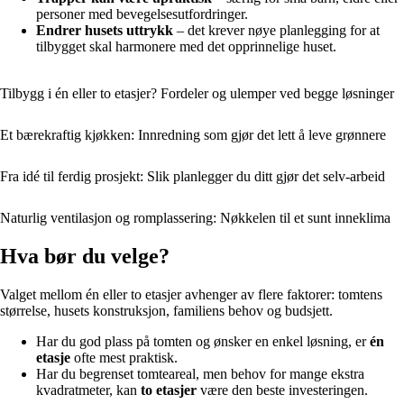
personer med bevegelsesutfordringer.
Endrer husets uttrykk
– det krever nøye planlegging for at
tilbygget skal harmonere med det opprinnelige huset.
Tilbygg i én eller to etasjer? Fordeler og ulemper ved begge løsninger
Et bærekraftig kjøkken: Innredning som gjør det lett å leve grønnere
Fra idé til ferdig prosjekt: Slik planlegger du ditt gjør det selv-arbeid
Naturlig ventilasjon og romplassering: Nøkkelen til et sunt inneklima
Hva bør du velge?
Valget mellom én eller to etasjer avhenger av flere faktorer: tomtens
størrelse, husets konstruksjon, familiens behov og budsjett.
Har du god plass på tomten og ønsker en enkel løsning, er
én
etasje
ofte mest praktisk.
Har du begrenset tomteareal, men behov for mange ekstra
kvadratmeter, kan
to etasjer
være den beste investeringen.