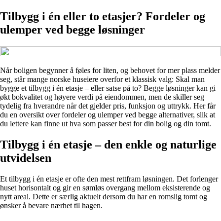
Tilbygg i én eller to etasjer? Fordeler og
ulemper ved begge løsninger
Når boligen begynner å føles for liten, og behovet for mer plass melder
seg, står mange norske huseiere overfor et klassisk valg: Skal man
bygge et tilbygg i én etasje – eller satse på to? Begge løsninger kan gi
økt bokvalitet og høyere verdi på eiendommen, men de skiller seg
tydelig fra hverandre når det gjelder pris, funksjon og uttrykk. Her får
du en oversikt over fordeler og ulemper ved begge alternativer, slik at
du lettere kan finne ut hva som passer best for din bolig og din tomt.
Tilbygg i én etasje – den enkle og naturlige
utvidelsen
Et tilbygg i én etasje er ofte den mest rettfram løsningen. Det forlenger
huset horisontalt og gir en sømløs overgang mellom eksisterende og
nytt areal. Dette er særlig aktuelt dersom du har en romslig tomt og
ønsker å bevare nærhet til hagen.