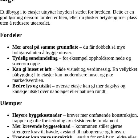
Et tilbygg i to etasjer utnytter høyden i stedet for bredden. Dette er en
god løsning dersom tomten er liten, eller du ønsker betydelig mer plass
uten å redusere utearealet.
Fordeler
Mer areal på samme grunnflate
– du får dobbelt så mye
boligareal uten å bygge utover.
Tydelig soneinndeling
– for eksempel oppholdsrom nede og
soverom oppe.
Kan gi huset et løft
– både visuelt og verdimessig. En vellykket
påbygging i to etasjer kan modernisere huset og øke
markedsverdien.
Bedre lys og utsikt
– øverste etasje kan gi mer dagslys og
kanskje utsikt over nabolaget eller naturen rundt.
Ulemper
Høyere byggekostnader
– krever mer omfattende konstruksjon,
trapper og ofte forsterkning av eksisterende fundament.
Mer krevende byggesøknad
– kommunen stiller gjerne
strengere krav til høyde, avstand til nabogrense og innsyn.
Trapper kan være upraktisk
– særlig for små barn, eldre eller