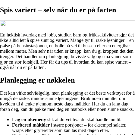
Spis variert – selv når du er på farten
En hektisk hverdag med jobb, studier, barn og fritidsaktiviteter gjør det
ikke alltid lett å spise sunt og variert. Mange tyr til raske løsninger – en
pølse på bensinstasjonen, en bolle på vei til bussen eller en energibar
mellom møter. Men selv når tiden er knapp, kan du gi kroppen det den
trenger. Det handler om planlegging, bevisste valg og små vaner som
gjør en stor forskjell. Her får du tips til hvordan du kan spise variert –
også når du er på farten.
Planlegging er nøkkelen
Det kan virke selvfølgelig, men planlegging er det beste verktøyet for å
unngå de raske, mindre sunne løsningene. Bruk noen minutter om
kvelden til å tenke gjennom neste dags måltider. Har du en lang dag
foran deg, kan du pakke med deg en matboks eller noen sunne snacks.
Lag en ukemeny
slik at du vet hva du skal handle inn til.
Forbered måltider
i større porsjoner – for eksempel salater,
wraps eller gryteretter som kan tas med dagen etter.