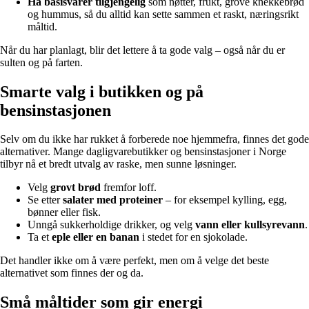
Ha basisvarer tilgjengelig
som nøtter, frukt, grove knekkebrød
og hummus, så du alltid kan sette sammen et raskt, næringsrikt
måltid.
Når du har planlagt, blir det lettere å ta gode valg – også når du er
sulten og på farten.
Smarte valg i butikken og på
bensinstasjonen
Selv om du ikke har rukket å forberede noe hjemmefra, finnes det gode
alternativer. Mange dagligvarebutikker og bensinstasjoner i Norge
tilbyr nå et bredt utvalg av raske, men sunne løsninger.
Velg
grovt brød
fremfor loff.
Se etter
salater med proteiner
– for eksempel kylling, egg,
bønner eller fisk.
Unngå sukkerholdige drikker, og velg
vann eller kullsyrevann
.
Ta et
eple eller en banan
i stedet for en sjokolade.
Det handler ikke om å være perfekt, men om å velge det beste
alternativet som finnes der og da.
Små måltider som gir energi