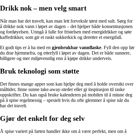
Drikk nok – men velg smart
Når man har det travelt, kan man lett forveksle tørst med sult. Sørg for
å drikke nok vann i løpet av dagen – det hjelper både konsentrasjonen
og fordøyelsen. Unngå å falle for fristelsen med energidrikker og søte
kaffedrikker, som gir et raskt sukkerkick og deretter et energifall.
Et godt tips er å ha med en
gjenbrukbar vannflaske
. Fyll den opp før
du drar hjemmefra, og etterfyll i løpet av dagen. Det er både sunnere,
billigere og mer miljøvennlig enn å kjøpe drikke underveis.
Bruk teknologi som støtte
Det finnes mange apper som kan hjelpe deg med å holde oversikt over
måltider, finne sunne take-away-steder eller gi inspirasjon til raske
oppskrifter. Du kan også bruke kalenderen på mobilen til å minne deg
på å spise regelmessig – spesielt hvis du ofte glemmer å spise når du
har det travelt.
Gjør det enkelt for deg selv
Å spise variert på farten handler ikke om å være perfekt, men om å