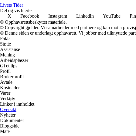
Livets Tider
Del og vis hjerte
X
Facebook
Instagram
LinkedIn
YouTube
Pin
© Opphavsrettsbeskyttet materiale.
© Copyright gjelder. Vi samarbeider med partnere og kan motta provisj
© Denne siden er underlagt opphavsrett. Vi jobber med tilknyttede partne
Fakta
Støtte
Assistanse
Mening
Arbeidsplasser
Gi et tips
Profil
Brukerprofil
Avtale
Kostnader
Varer
Verktøy
Linker i innholdet
Oversikt
Nyheter
Dokumenter
Bloggside
Mate