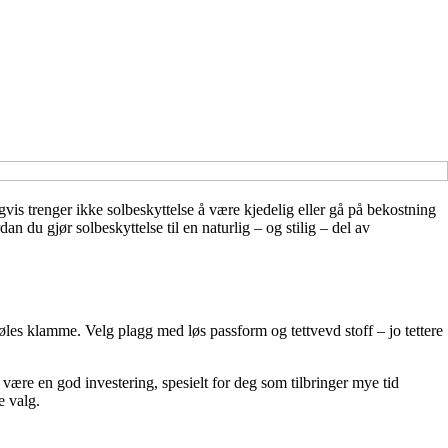
vis trenger ikke solbeskyttelse å være kjedelig eller gå på bekostning
n du gjør solbeskyttelse til en naturlig – og stilig – del av
føles klamme. Velg plagg med løs passform og tettvevd stoff – jo tettere
ære en god investering, spesielt for deg som tilbringer mye tid
e valg.