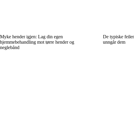
Myke hender igjen: Lag din egen
De typiske feile
hjemmebehandling mot tørre hender og
unngår dem
neglebånd