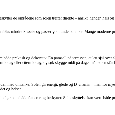
eskytter de områdene som solen treffer direkte – ansikt, hender, hals o
føles mindre klissete og passer godt under sminke. Mange moderne produ
både praktisk og dekorativ. En parasoll på terrassen, et lett sjal over 
formiddag eller ettermiddag, og søk skygge midt på dagen når solen står 
 den med omtanke. Solen gir energi, glede og D-vitamin – men for mye
ndet og helsen.
ilbehør som både flatterer og beskytter. Solbeskyttelse kan være både 