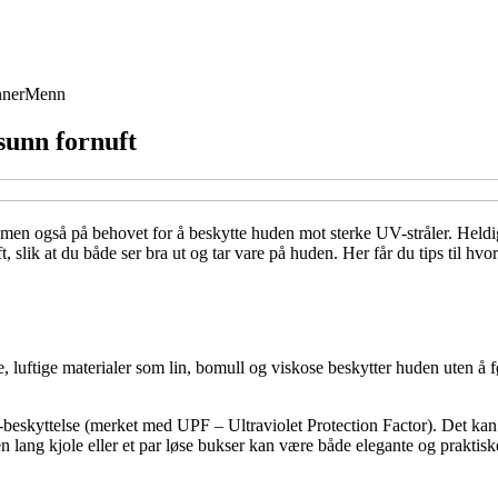
ner
Menn
sunn fornuft
 men også på behovet for å beskytte huden mot sterke UV-stråler. Heldig
ik at du både ser bra ut og tar vare på huden. Her får du tips til hvorda
e, luftige materialer som lin, bomull og viskose beskytter huden uten å 
eskyttelse (merket med UPF – Ultraviolet Protection Factor). Det kan v
, en lang kjole eller et par løse bukser kan være både elegante og praktisk