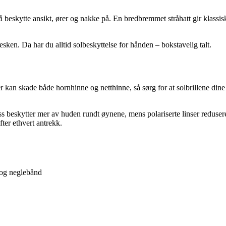
å beskytte ansikt, ører og nakke på. En bredbremmet stråhatt gir klassisk
vesken. Da har du alltid solbeskyttelse for hånden – bokstavelig talt.
ler kan skade både hornhinne og netthinne, så sørg for at solbrillene din
ss beskytter mer av huden rundt øynene, mens polariserte linser reduser
fter ethvert antrekk.
 og neglebånd