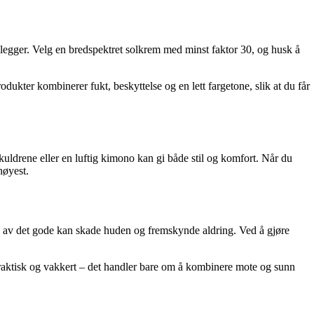
g legger. Velg en bredspektret solkrem med minst faktor 30, og husk å
kter kombinerer fukt, beskyttelse og en lett fargetone, slik at du får
skuldrene eller en luftig kimono kan gi både stil og komfort. Når du
høyest.
 av det gode kan skade huden og fremskynde aldring. Ved å gjøre
praktisk og vakkert – det handler bare om å kombinere mote og sunn