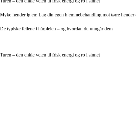
Turen – den enkle veien til frisk energi og ro i sinnet
Myke hender igjen: Lag din egen hjemmebehandling mot tørre hender
De typiske feilene i hårpleien – og hvordan du unngår dem
Turen – den enkle veien til frisk energi og ro i sinnet