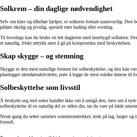
Solkrem – din daglige nødvendighet
Selv om klær og tilbehør hjelper, er solkrem fortsatt uunnværlig. Den b
påføre rikelig og jevnlig, spesielt etter bading eller svetting.
Til hverdags kan du bruke en lett dagkrem med innebygd solfaktor. Den 
et naturlig, friskt uttrykk uten å gå på kompromiss med beskyttelsen.
Skap skygge – og stemning
Skygge er den mest naturlige formen for solbeskyttelse, og den kan være 
planlegger utendørsaktiviteter, prøv å legge de mest solrike timene til 
Solbeskyttelse som livsstil
Å beskytte seg mot solen handler ikke om å unngå den, men om å nyte
solbeskyttelse til en naturlig del av stilen din, tar du vare på både utsee
Neste gang du setter sammen sommerantrekket, tenk på lag, farger og t
fornuft.