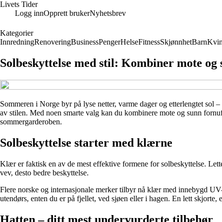
Livets Tider
Logg inn
Opprett bruker
Nyhetsbrev
Kategorier
Innredning
Renovering
Business
Penger
Helse
Fitness
Skjønnhet
Barn
Kvin
Solbeskyttelse med stil: Kombiner mote og 
Sommeren i Norge byr på lyse netter, varme dager og etterlengtet sol –
av stilen. Med noen smarte valg kan du kombinere mote og sunn fornuft, sl
sommergarderoben.
Solbeskyttelse starter med klærne
Klær er faktisk en av de mest effektive formene for solbeskyttelse. Lett
vev, desto bedre beskyttelse.
Flere norske og internasjonale merker tilbyr nå klær med innebygd UV-b
utendørs, enten du er på fjellet, ved sjøen eller i hagen. En lett skjorte
Hatten – ditt mest undervurderte tilbehør