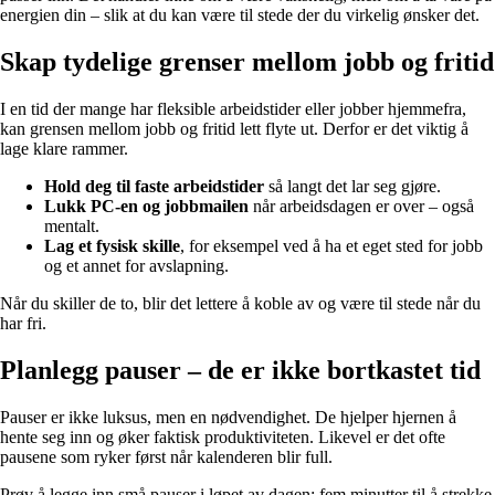
energien din – slik at du kan være til stede der du virkelig ønsker det.
Skap tydelige grenser mellom jobb og fritid
I en tid der mange har fleksible arbeidstider eller jobber hjemmefra,
kan grensen mellom jobb og fritid lett flyte ut. Derfor er det viktig å
lage klare rammer.
Hold deg til faste arbeidstider
så langt det lar seg gjøre.
Lukk PC-en og jobbmailen
når arbeidsdagen er over – også
mentalt.
Lag et fysisk skille
, for eksempel ved å ha et eget sted for jobb
og et annet for avslapning.
Når du skiller de to, blir det lettere å koble av og være til stede når du
har fri.
Planlegg pauser – de er ikke bortkastet tid
Pauser er ikke luksus, men en nødvendighet. De hjelper hjernen å
hente seg inn og øker faktisk produktiviteten. Likevel er det ofte
pausene som ryker først når kalenderen blir full.
Prøv å legge inn små pauser i løpet av dagen: fem minutter til å strekke