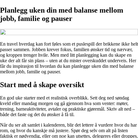
Planlegg uken din med balanse mellom
jobb, familie og pauser
En travel hverdag kan fort føles som et puslespill der brikkene ikke helt
passer sammen. Jobben krever fokus, familien ønsker tid og nærvær,
og kroppen trenger hvile. Men med litt planlegging kan du skape en
uke der alt får sin plass – uten at du mister overskuddet underveis. Her
får du inspirasjon til hvordan du kan planlegge uken din med balanse
mellom jobb, familie og pauser.
Start med å skape oversikt
En god uke starter med et realistisk overblikk. Sett deg ned søndag
kveld eller mandag morgen og gå gjennom hva som venter: møter,
trening, barneaktiviteter, avtaler og praktiske gjøremål. Skriv alt ned –
både det faste og det du ønsker å få til.
Når du ser alt samlet i kalenderen, blir det lettere å vurdere hvor du har
rom, og hvor du kanskje må justere. Spør deg selv om alt på listen
faktisk er nødvendig, eller om noe kan utsettes, delegeres eller droppes.