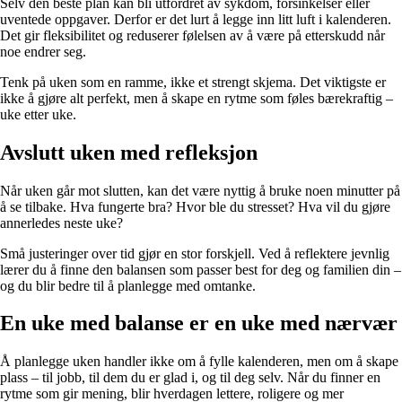
Selv den beste plan kan bli utfordret av sykdom, forsinkelser eller
uventede oppgaver. Derfor er det lurt å legge inn litt luft i kalenderen.
Det gir fleksibilitet og reduserer følelsen av å være på etterskudd når
noe endrer seg.
Tenk på uken som en ramme, ikke et strengt skjema. Det viktigste er
ikke å gjøre alt perfekt, men å skape en rytme som føles bærekraftig –
uke etter uke.
Avslutt uken med refleksjon
Når uken går mot slutten, kan det være nyttig å bruke noen minutter på
å se tilbake. Hva fungerte bra? Hvor ble du stresset? Hva vil du gjøre
annerledes neste uke?
Små justeringer over tid gjør en stor forskjell. Ved å reflektere jevnlig
lærer du å finne den balansen som passer best for deg og familien din –
og du blir bedre til å planlegge med omtanke.
En uke med balanse er en uke med nærvær
Å planlegge uken handler ikke om å fylle kalenderen, men om å skape
plass – til jobb, til dem du er glad i, og til deg selv. Når du finner en
rytme som gir mening, blir hverdagen lettere, roligere og mer