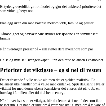
Et tydelig overblikk gir ro i hodet og gjør det enklere å prioritere det
som virkelig betyr noe.
Planlegg uken din med balanse mellom jobb, familie og pauser
Tålmodighet og nærvær: Slik styrkes relasjonene i en sammensatt
familie
Når hverdagen presser på – slik støtter dere hverandre som par
Helse og nytelse i svangerskapet: Finn den rette balansen i kostholdet
Prioriter det viktigste – og si nei til resten
Det er fristende å ville rekke alt, men det er sjelden realistisk. En
balansert uke handler om å velge med omtanke. Spør deg selv: Hva er
viktigst for meg denne uken? Kanskje er det et prosjekt på jobb, en
bursdag i familien eller tid til å hente energi.
Når du vet hva som er viktigst, blir det lettere å si nei til det som ikke
passer inn. Det handler ikke om å være vanskelig, men om å ta vare på