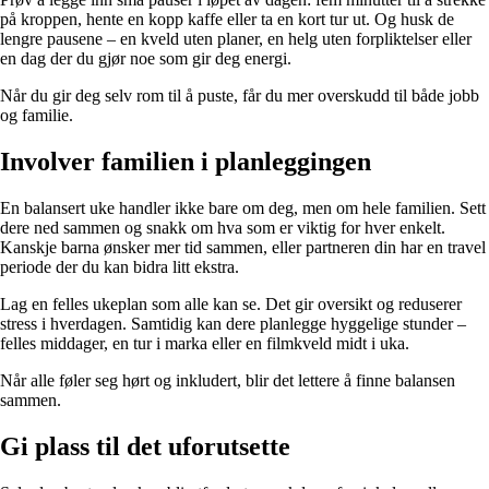
på kroppen, hente en kopp kaffe eller ta en kort tur ut. Og husk de
lengre pausene – en kveld uten planer, en helg uten forpliktelser eller
en dag der du gjør noe som gir deg energi.
Når du gir deg selv rom til å puste, får du mer overskudd til både jobb
og familie.
Involver familien i planleggingen
En balansert uke handler ikke bare om deg, men om hele familien. Sett
dere ned sammen og snakk om hva som er viktig for hver enkelt.
Kanskje barna ønsker mer tid sammen, eller partneren din har en travel
periode der du kan bidra litt ekstra.
Lag en felles ukeplan som alle kan se. Det gir oversikt og reduserer
stress i hverdagen. Samtidig kan dere planlegge hyggelige stunder –
felles middager, en tur i marka eller en filmkveld midt i uka.
Når alle føler seg hørt og inkludert, blir det lettere å finne balansen
sammen.
Gi plass til det uforutsette