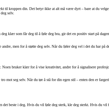
kt til kroppen din. Det betyr ikke at alt må være dyrt – bare at du velg
 deg selv.
deg klær som får deg til å føle deg bra, gir det en positiv start på dage
 andre, men for å støtte deg selv. Når du føler deg vel i det du har på de
 Noen bruker klær for å vise kreativitet, andre for å signalisere profesjon
o mot seg selv. Når du tør å stå for din egen stil – enten den er fargerik
et beste i deg. Hvis du vil føle deg sterk, kle deg sterkt. Hvis du vil