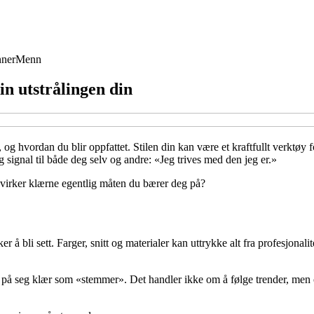
ner
Menn
din utstrålingen din
 hvordan du blir oppfattet. Stilen din kan være et kraftfullt verktøy fo
g signal til både deg selv og andre: «Jeg trives med den jeg er.»
åvirker klærne egentlig måten du bærer deg på?
 bli sett. Farger, snitt og materialer kan uttrykke alt fra profesjonalitet
på seg klær som «stemmer». Det handler ikke om å følge trender, men om