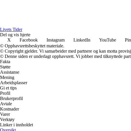
Livets Tider
Del og vis hjerte
X
Facebook
Instagram
LinkedIn
YouTube
Pin
© Opphavsrettsbeskyttet materiale.
© Copyright gjelder. Vi samarbeider med partnere og kan motta provisj
© Denne siden er underlagt opphavsrett. Vi jobber med tilknyttede partne
Fakta
Støtte
Assistanse
Mening
Arbeidsplasser
Gi et tips
Profil
Brukerprofil
Avtale
Kostnader
Varer
Verktøy
Linker i innholdet
Oversikt