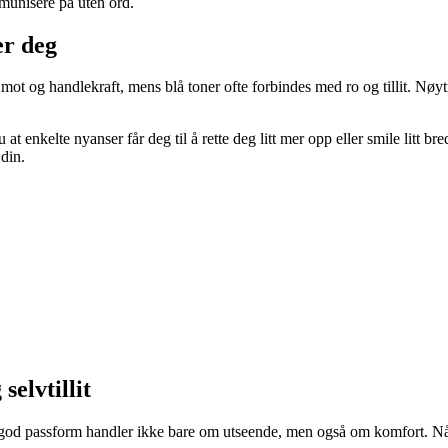
mmunisere på uten ord.
er deg
 mot og handlekraft, mens blå toner ofte forbindes med ro og tillit. Nø
 enkelte nyanser får deg til å rette deg litt mer opp eller smile litt bred
din.
selvtillit
 En god passform handler ikke bare om utseende, men også om komfort. Når