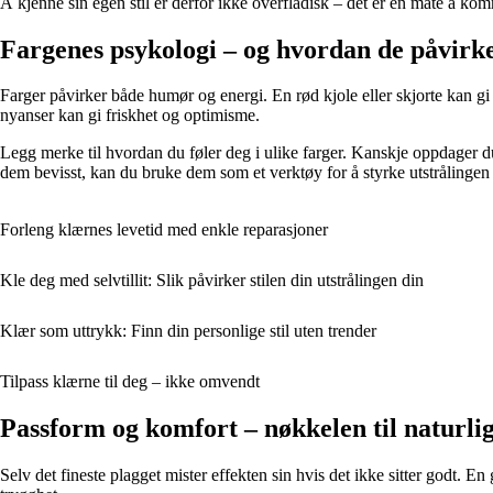
Å kjenne sin egen stil er derfor ikke overfladisk – det er en måte å ko
Fargenes psykologi – og hvordan de påvirk
Farger påvirker både humør og energi. En rød kjole eller skjorte kan gi
nyanser kan gi friskhet og optimisme.
Legg merke til hvordan du føler deg i ulike farger. Kanskje oppdager du at
dem bevisst, kan du bruke dem som et verktøy for å styrke utstrålingen 
Forleng klærnes levetid med enkle reparasjoner
Kle deg med selvtillit: Slik påvirker stilen din utstrålingen din
Klær som uttrykk: Finn din personlige stil uten trender
Tilpass klærne til deg – ikke omvendt
Passform og komfort – nøkkelen til naturlig 
Selv det fineste plagget mister effekten sin hvis det ikke sitter godt.