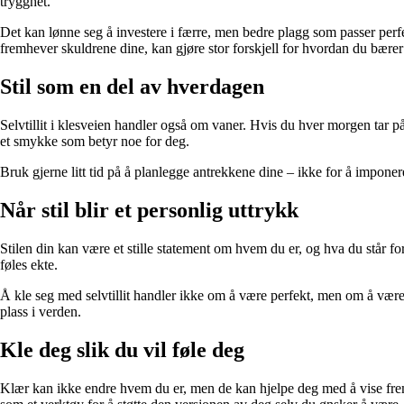
trygghet.
Det kan lønne seg å investere i færre, men bedre plagg som passer perfe
fremhever skuldrene dine, kan gjøre stor forskjell for hvordan du bærer
Stil som en del av hverdagen
Selvtillit i klesveien handler også om vaner. Hvis du hver morgen tar på 
et smykke som betyr noe for deg.
Bruk gjerne litt tid på å planlegge antrekkene dine – ikke for å imponere
Når stil blir et personlig uttrykk
Stilen din kan være et stille statement om hvem du er, og hva du står for.
føles ekte.
Å kle seg med selvtillit handler ikke om å være perfekt, men om å være tr
plass i verden.
Kle deg slik du vil føle deg
Klær kan ikke endre hvem du er, men de kan hjelpe deg med å vise frem d