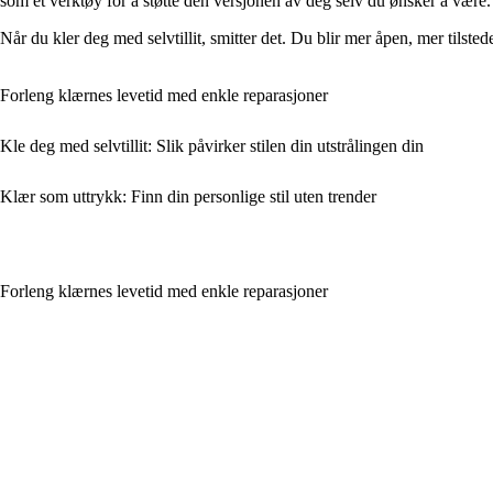
som et verktøy for å støtte den versjonen av deg selv du ønsker å være.
Når du kler deg med selvtillit, smitter det. Du blir mer åpen, mer tilste
Forleng klærnes levetid med enkle reparasjoner
Kle deg med selvtillit: Slik påvirker stilen din utstrålingen din
Klær som uttrykk: Finn din personlige stil uten trender
Forleng klærnes levetid med enkle reparasjoner