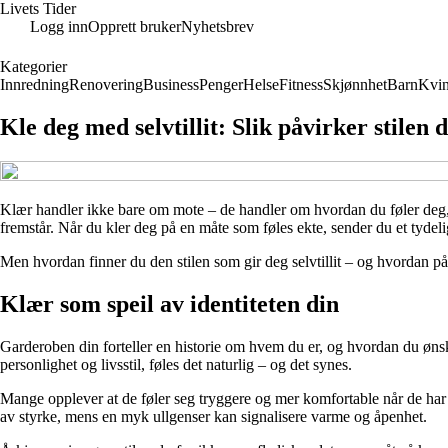
Livets Tider
Logg inn
Opprett bruker
Nyhetsbrev
Kategorier
Innredning
Renovering
Business
Penger
Helse
Fitness
Skjønnhet
Barn
Kvin
Kle deg med selvtillit: Slik påvirker stilen 
Klær handler ikke bare om mote – de handler om hvordan du føler deg, og
fremstår. Når du kler deg på en måte som føles ekte, sender du et tydeli
Men hvordan finner du den stilen som gir deg selvtillit – og hvordan p
Klær som speil av identiteten din
Garderoben din forteller en historie om hvem du er, og hvordan du ønsker å
personlighet og livsstil, føles det naturlig – og det synes.
Mange opplever at de føler seg tryggere og mer komfortable når de har 
av styrke, mens en myk ullgenser kan signalisere varme og åpenhet.