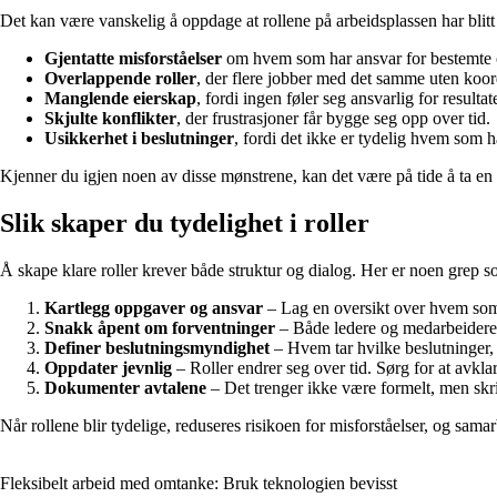
Det kan være vanskelig å oppdage at rollene på arbeidsplassen har blitt 
Gjentatte misforståelser
om hvem som har ansvar for bestemte 
Overlappende roller
, der flere jobber med det samme uten koor
Manglende eierskap
, fordi ingen føler seg ansvarlig for resultate
Skjulte konflikter
, der frustrasjoner får bygge seg opp over tid.
Usikkerhet i beslutninger
, fordi det ikke er tydelig hvem som 
Kjenner du igjen noen av disse mønstrene, kan det være på tide å ta en f
Slik skaper du tydelighet i roller
Å skape klare roller krever både struktur og dialog. Her er noen grep s
Kartlegg oppgaver og ansvar
– Lag en oversikt over hvem so
Snakk åpent om forventninger
– Både ledere og medarbeidere 
Definer beslutningsmyndighet
– Hvem tar hvilke beslutninger, 
Oppdater jevnlig
– Roller endrer seg over tid. Sørg for at avkla
Dokumenter avtalene
– Det trenger ikke være formelt, men skriv
Når rollene blir tydelige, reduseres risikoen for misforståelser, og samar
Fleksibelt arbeid med omtanke: Bruk teknologien bevisst