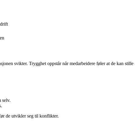
drift
sen
onen svikter. Trygghet oppstår når medarbeidere føler at de kan stille s
 selv.
s.
r de utvikler seg til konflikter.