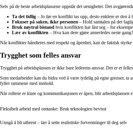
Selv på de beste arbeidsplassene oppstår det uenigheter. Det avgjørende e
Ta det tidlig
– Jo før en konflikt tas opp, desto enklere er den å l
Fokuser på saken, ikke personen
– Hold samtalen på det faglig
Bruk nøytral bistand
hvis konflikten har låst seg – for eksempe
Lær av konflikten
– Hva kan dere gjøre annerledes neste gang
Når konflikter håndteres med respekt og åpenhet, kan de faktisk styrke
Trygghet som felles ansvar
Trygghet på arbeidsplassen er ikke bare lederens ansvar. Det er et felle
Som medarbeider kan du bidra ved å være tydelig på egne grenser, ta ans
fyller rammene med innhold.
Når rollene er klare og kommunikasjonen er åpen, blir arbeidsplassen et 
Fleksibelt arbeid med omtanke: Bruk teknologien bevisst
Unngå å bli utbrent – lær å sette realistiske forventninger til deg selv