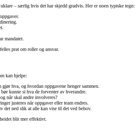
uklare – særlig hvis det har skjedd gradvis. Her er noen typiske tegn:
oppgaver.
dinering.
t.
har mandatet.
elles prat om roller og ansvar.
om kan hjelpe:
m gjør hva, og hvordan oppgavene henger sammen.
bør kunne si hva de forventer av hverandre.
og når skal andre involveres?
ringer justeres når oppgaver eller team endres.
 det ned slik at alle kan vise til det ved behov.
beidet blir mer effektivt.