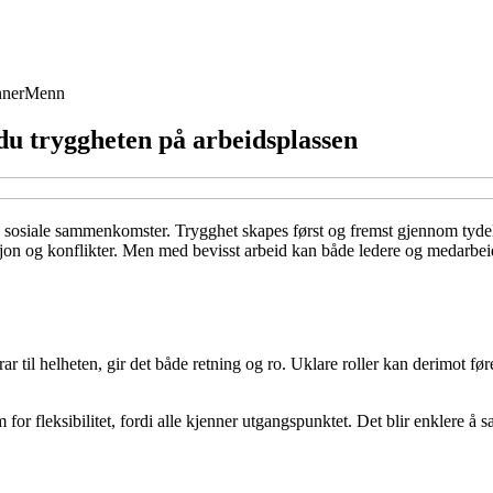
ner
Menn
 du tryggheten på arbeidsplassen
 sosiale sammenkomster. Trygghet skapes først og fremst gjennom tydeli
asjon og konflikter. Men med bevisst arbeid kan både ledere og medarbeider
r til helheten, gir det både retning og ro. Uklare roller kan derimot fø
 for fleksibilitet, fordi alle kjenner utgangspunktet. Det blir enklere å s