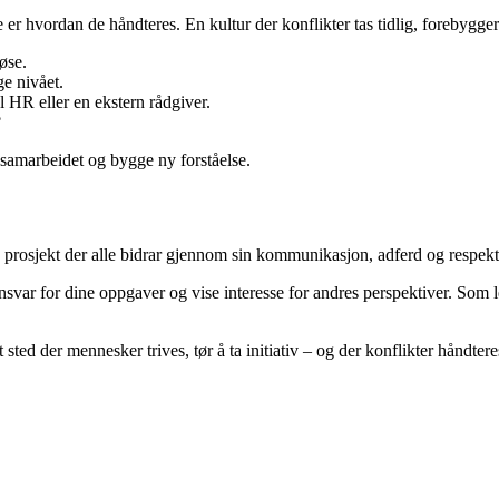
r hvordan de håndteres. En kultur der konflikter tas tidlig, forebygger a
øse.
e nivået.
l HR eller en ekstern rådgiver.
?
 samarbeidet og bygge ny forståelse.
s prosjekt der alle bidrar gjennom sin kommunikasjon, adferd og respekt 
var for dine oppgaver og vise interesse for andres perspektiver. Som led
sted der mennesker trives, tør å ta initiativ – og der konflikter håndter