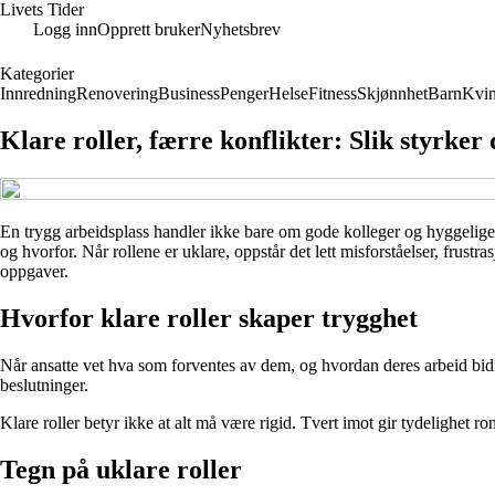
Livets Tider
Logg inn
Opprett bruker
Nyhetsbrev
Kategorier
Innredning
Renovering
Business
Penger
Helse
Fitness
Skjønnhet
Barn
Kvin
Klare roller, færre konflikter: Slik styrker
En trygg arbeidsplass handler ikke bare om gode kolleger og hyggelige
og hvorfor. Når rollene er uklare, oppstår det lett misforståelser, frustr
oppgaver.
Hvorfor klare roller skaper trygghet
Når ansatte vet hva som forventes av dem, og hvordan deres arbeid bidra
beslutninger.
Klare roller betyr ikke at alt må være rigid. Tvert imot gir tydelighet rom
Tegn på uklare roller