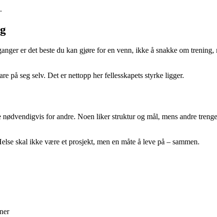
.
ng
ganger er det beste du kan gjøre for en venn, ikke å snakke om trening, m
are på seg selv. Det er nettopp her fellesskapets styrke ligger.
 nødvendigvis for andre. Noen liker struktur og mål, mens andre trenger 
. Helse skal ikke være et prosjekt, men en måte å leve på – sammen.
oner