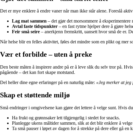
Det er mye enklere å endre vaner når man ikke står alene. Foreslå aktivi
Lag mat sammen
– det gjør det morsommere å eksperimentere 
Avtal faste tidspunkter
– en fast rytme hjelper dere å gjøre hels
Feir små seire
– anerkjenn fremskritt, uansett hvor små de er. D
Når helse blir en felles aktivitet, føles det mindre som en plikt og mer s
Vær et forbilde – uten å preke
Den beste måten å inspirere andre på er å leve slik du selv tror på. Hvis
pågående – det kan fort skape motstand.
Del heller dine egne erfaringer på en naturlig måte:
«Jeg merker at jeg 
Skap et støttende miljø
Små endringer i omgivelsene kan gjøre det lettere å velge sunt. Hvis 
Ha frukt og grønnsaker lett tilgjengelig i stedet for snacks.
Planlegge ukens måltider sammen, slik at det blir enklere å velge
Ta små pauser i løpet av dagen for å strekke på dere eller gå en 