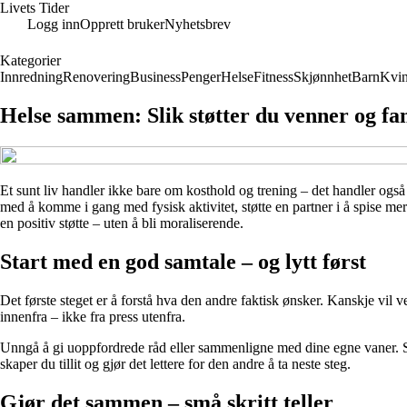
Livets Tider
Logg inn
Opprett bruker
Nyhetsbrev
Kategorier
Innredning
Renovering
Business
Penger
Helse
Fitness
Skjønnhet
Barn
Kvin
Helse sammen: Slik støtter du venner og fam
Et sunt liv handler ikke bare om kosthold og trening – det handler også 
med å komme i gang med fysisk aktivitet, støtte en partner i å spise mer 
en positiv støtte – uten å bli moraliserende.
Start med en god samtale – og lytt først
Det første steget er å forstå hva den andre faktisk ønsker. Kanskje vil
innenfra – ikke fra press utenfra.
Unngå å gi uoppfordrede råd eller sammenligne med dine egne vaner. S
skaper du tillit og gjør det lettere for den andre å ta neste steg.
Gjør det sammen – små skritt teller