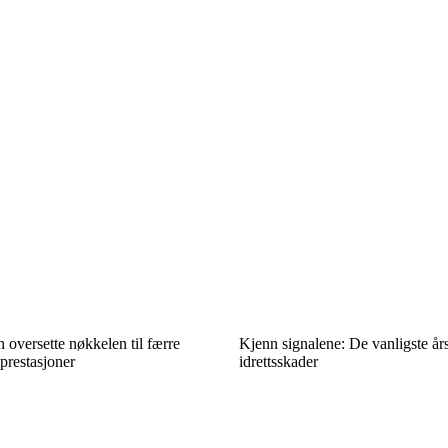
n oversette nøkkelen til færre
Kjenn signalene: De vanligste års
prestasjoner
idrettsskader