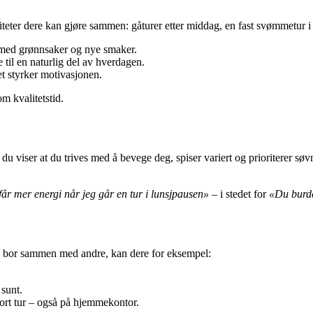
teter dere kan gjøre sammen: gåturer etter middag, en fast svømmetur i u
med grønnsaker og nye smaker.
e til en naturlig del av hverdagen.
et styrker motivasjonen.
om kvalitetstid.
 du viser at du trives med å bevege deg, spiser variert og prioriterer søv
får mer energi når jeg går en tur i lunsjpausen»
– i stedet for
«Du burde
du bor sammen med andre, kan dere for eksempel:
 sunt.
kort tur – også på hjemmekontor.