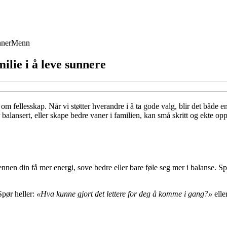
ner
Menn
ilie i å leve sunnere
om fellesskap. Når vi støtter hverandre i å ta gode valg, blir det både 
balansert, eller skape bedre vaner i familien, kan små skritt og ekte opp
 vennen din få mer energi, sove bedre eller bare føle seg mer i balanse.
pør heller:
«Hva kunne gjort det lettere for deg å komme i gang?»
elle