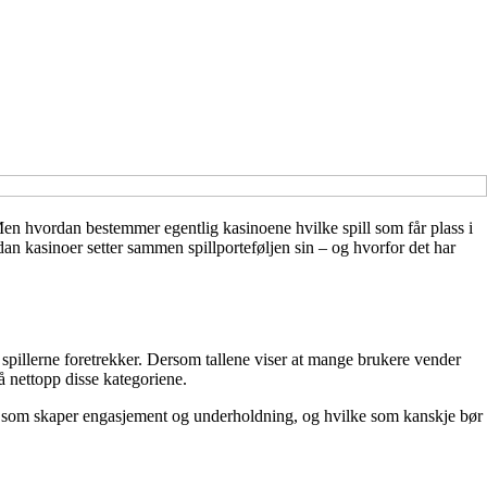
r. Men hvordan bestemmer egentlig kasinoene hvilke spill som får plass i
rdan kasinoer setter sammen spillporteføljen sin – og hvorfor det har
a spillerne foretrekker. Dersom tallene viser at mange brukere vender
å nettopp disse kategoriene.
pill som skaper engasjement og underholdning, og hvilke som kanskje bør