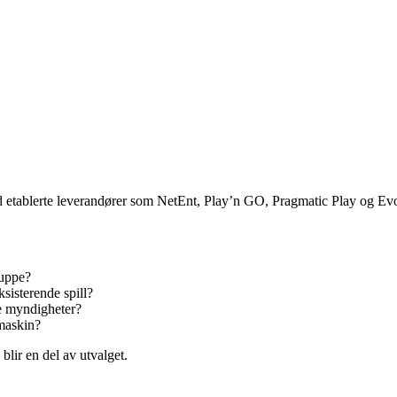
ed etablerte leverandører som NetEnt, Play’n GO, Pragmatic Play og Evol
ruppe?
ksisterende spill?
te myndigheter?
amaskin?
lir en del av utvalget.