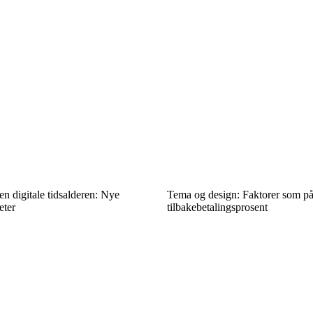
en digitale tidsalderen: Nye
Tema og design: Faktorer som påv
eter
tilbakebetalingsprosent